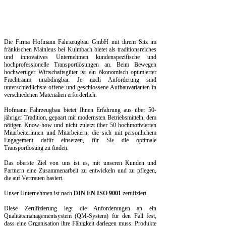
Die Firma Hofmann Fahrzeugbau GmbH mit ihrem Sitz im
fränkischen Mainleus bei Kulmbach bietet als traditionsreiches
und innovatives Unternehmen kundenspezifische und
hochprofessionelle Transportlösungen an. Beim Bewegen
hochwertiger Wirtschaftsgüter ist ein ökonomisch optimierter
Frachtraum unabdingbar. Je nach Anforderung sind
unterschiedlichste offene und geschlossene Aufbauvarianten in
verschiedenen Materialien erforderlich.
Hofmann Fahrzeugbau bietet Ihnen Erfahrung aus über 50-
jähriger Tradition, gepaart mit modernsten Betriebsmitteln, dem
nötigen Know-how und nicht zuletzt über 50 hochmotivierten
Mitarbeiterinnen und Mitarbeitern, die sich mit persönlichem
Engagement dafür einsetzen, für Sie die optimale
Transportlösung zu finden.
Das oberste Ziel von uns ist es, mit unseren Kunden und
Partnern eine Zusammenarbeit zu entwickeln und zu pflegen,
die auf Vertrauen basiert.
Unser Unternehmen ist nach
DIN EN ISO 9001
zertifiziert.
Diese Zertifizierung legt die Anforderungen an ein
Qualitätsmanagementsystem (QM-System) für den Fall fest,
dass eine Organisation ihre Fähigkeit darlegen muss, Produkte