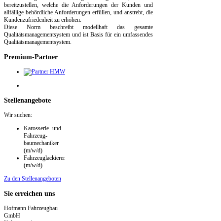
bereitzustellen, welche die Anforderungen der Kunden und
allfällige behördliche Anforderungen erfüllen, und anstrebt, die
Kundenzufriedenheit zu erhöhen.
Diese Norm beschreibt modellhaft das gesamte
Qualitätsmanagementsystem und ist Basis für ein umfassendes
Qualitätsmanagementsystem.
Premium-Partner
Stellenangebote
Wir suchen:
Karosserie- und
Fahrzeug­
baumechaniker
(m/w/d)
Fahrzeuglackierer
(m/w/d)
Zu den Stellenangeboten
Sie
erreichen uns
Hofmann Fahrzeugbau
GmbH